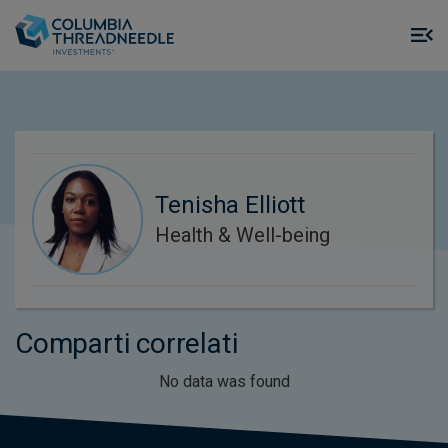
Skip to main content
M
m
o
Tenisha Elliott
Health & Well-being
Comparti correlati
No data was found