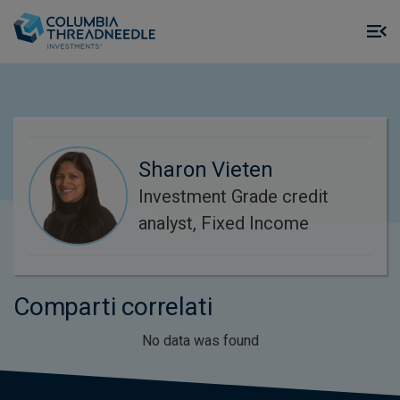
Skip to main content
M
m
o
Sharon Vieten
Investment Grade credit
analyst, Fixed Income
Comparti correlati
No data was found