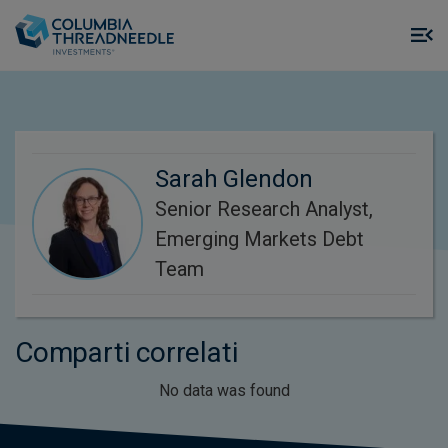
Skip to main content
M
m
o
Sarah Glendon
Senior Research Analyst,
Emerging Markets Debt
Team
Comparti correlati
No data was found