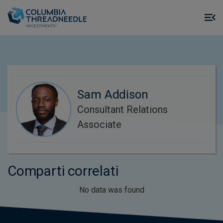
Skip to main content
M
m
o
Sam Addison
Consultant Relations
Associate
Comparti correlati
No data was found