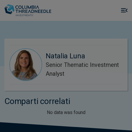
Skip to main content
M
m
o
Natalia Luna
Senior Thematic Investment
Analyst
Comparti correlati
No data was found