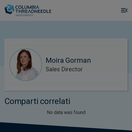
Skip to main content
M
m
o
Moira Gorman
Sales Director
Comparti correlati
No data was found