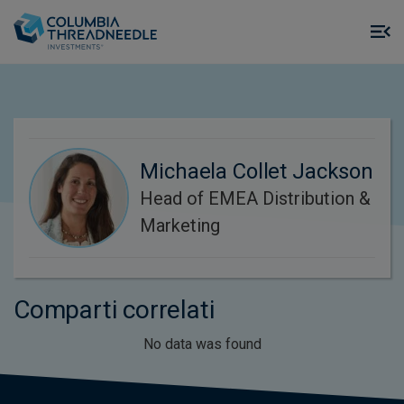
Skip to main content
M
m
o
Michaela Collet Jackson
Head of EMEA Distribution &
Marketing
Comparti correlati
No data was found