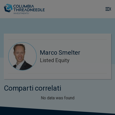
Skip to main content
M
m
o
Marco Smelter
Listed Equity
Comparti correlati
No data was found