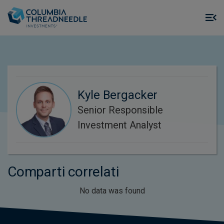
Skip to main content
M
m
o
Kyle Bergacker
Senior Responsible
Investment Analyst
Comparti correlati
No data was found