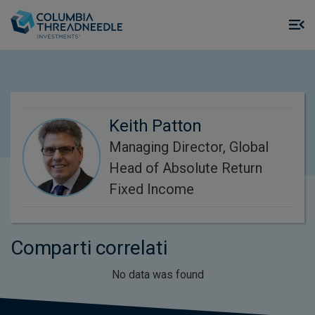
Skip to main content
M
m
o
Keith Patton
Managing Director, Global
Head of Absolute Return
Fixed Income
Comparti correlati
No data was found