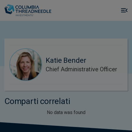
Skip to main content
M
m
o
Katie Bender
Chief Administrative Officer
Comparti correlati
No data was found