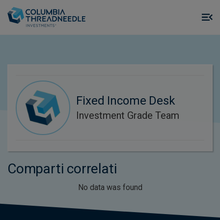
Skip to main content
M
m
o
Fixed Income Desk
Investment Grade Team
Comparti correlati
No data was found