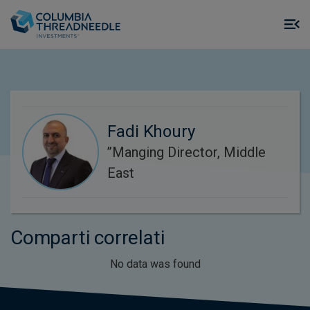
Skip to main content
M
m
o
Fadi Khoury
’’Manging Director, Middle
East
Comparti correlati
No data was found