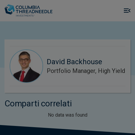
Skip to main content
M
m
o
David Backhouse
Portfolio Manager, High Yield
Comparti correlati
No data was found