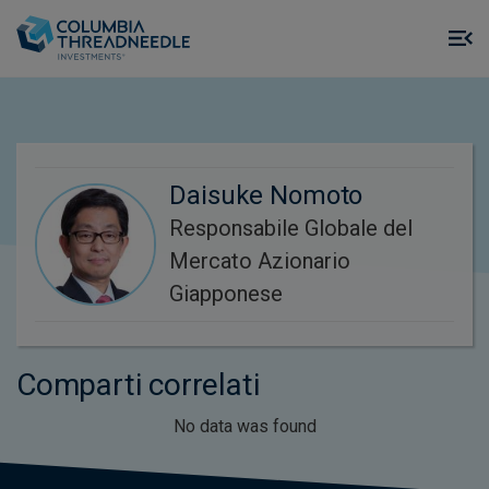
Skip to main content
M
m
o
Daisuke Nomoto
Responsabile Globale del
Mercato Azionario
Giapponese
Comparti correlati
No data was found