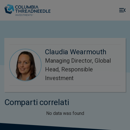
Skip to main content
M
m
o
Claudia Wearmouth
Managing Director, Global
Head, Responsible
Investment
Comparti correlati
No data was found