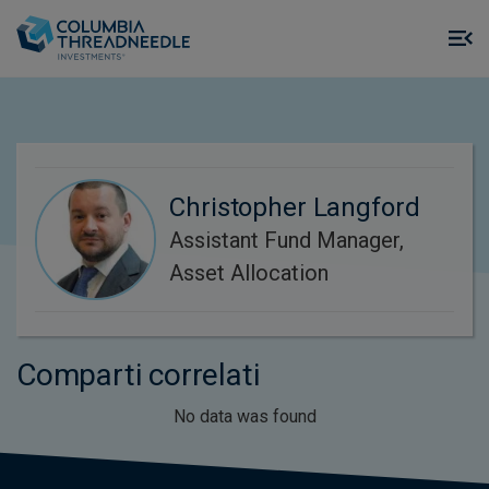
Skip to main content
M
m
o
Christopher Langford
Assistant Fund Manager,
Asset Allocation
Comparti correlati
No data was found