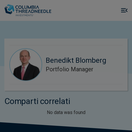
Skip to main content
M
m
o
Benedikt Blomberg
Portfolio Manager
Comparti correlati
No data was found