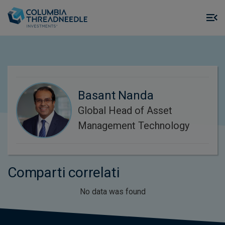
Skip to main content
M
m
o
Basant Nanda
Global Head of Asset
Management Technology
Comparti correlati
No data was found