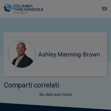
Skip to main content
M
m
o
Ashley Manning-Brown
Comparti correlati
No data was found