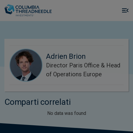
Skip to main content
M
m
o
Adrien Brion
Director Paris Office & Head
of Operations Europe
Comparti correlati
No data was found