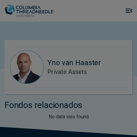
Skip to main content
M
m
o
Yno van Haaster
Private Assets
Fondos relacionados
No data was found