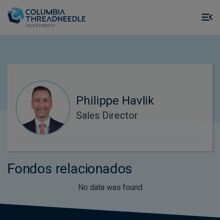
Skip to main content
M
m
o
Philippe Havlik
Sales Director
Fondos relacionados
No data was found