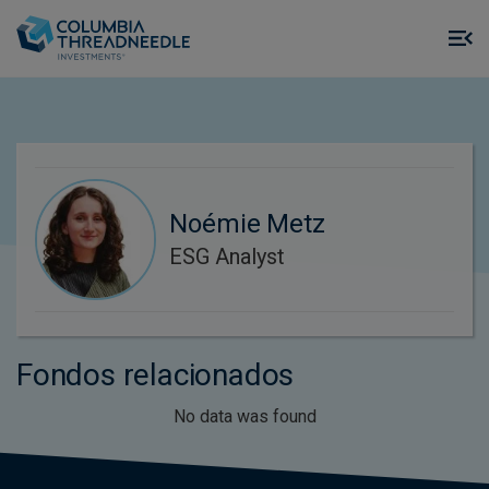
Skip to main content
M
m
o
Noémie Metz
ESG Analyst
Fondos relacionados
No data was found