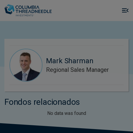
Skip to main content
M
m
o
Mark Sharman
Regional Sales Manager
Fondos relacionados
No data was found