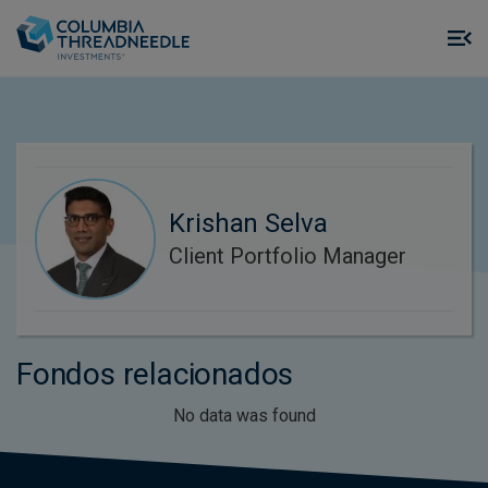
Skip to main content
M
m
o
Krishan Selva
Client Portfolio Manager
Fondos relacionados
No data was found