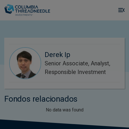
Skip to main content
M
m
o
Derek Ip
Senior Associate, Analyst,
Responsible Investment
Fondos relacionados
No data was found