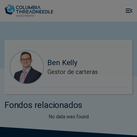
Skip to main content
M
m
o
Ben Kelly
Gestor de carteras
Fondos relacionados
No data was found