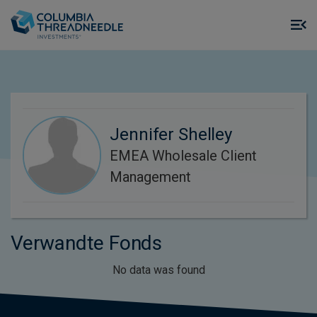
Skip to main content
M
m
o
Jennifer Shelley
EMEA Wholesale Client
Management
Verwandte Fonds
No data was found