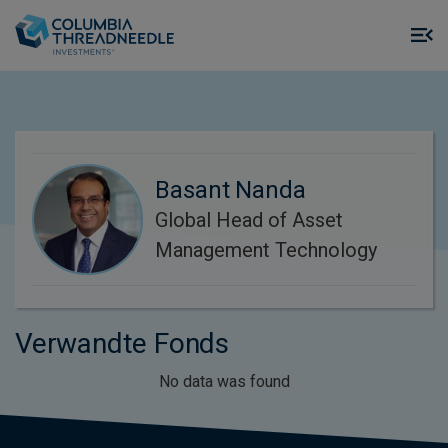
Skip to main content
M
m
o
Basant Nanda
Global Head of Asset
Management Technology
Verwandte Fonds
No data was found