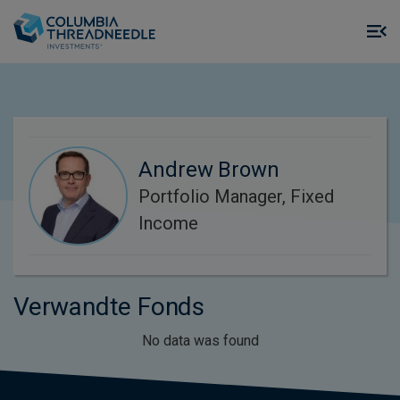
Skip to main content
M
m
o
Andrew Brown
Portfolio Manager, Fixed
Income
Verwandte Fonds
No data was found